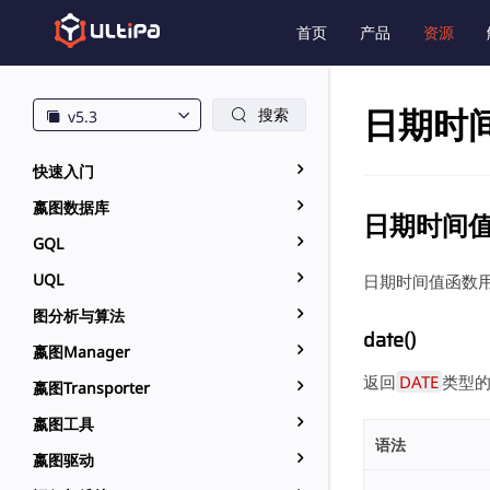
首页
产品
资源
日期时
搜索
v5.3
快速入门
嬴图数据库
日期时间
GQL
UQL
日期时间值函数
图分析与算法
date()
嬴图Manager
返回
DATE
类型
嬴图Transporter
嬴图工具
语法
嬴图驱动