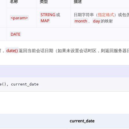
名称
类型
描述
STRING
或
日期字符串（
指定格式
）或包
<param>
MAP
month
、
day
的映射
DATE
时，
date()
返回当前会话日期（如果未设置会话时区，则返回服务器
e
(), 
current_date
current_date