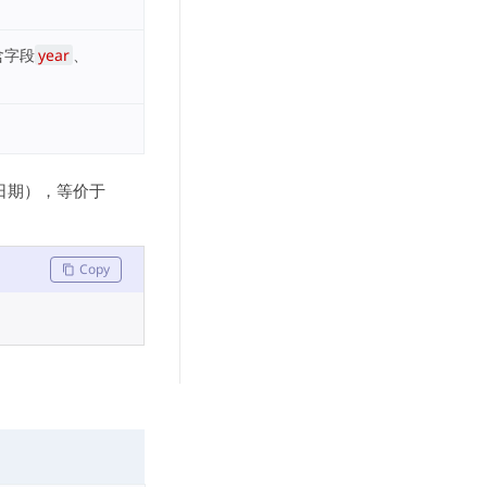
含字段
year
、
日期），等价于
Copy