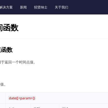
解决方案
新闻
招贤纳士
关于我们
间函数
值函数
用于返回一个时间点值。
的值。
date([<param>])