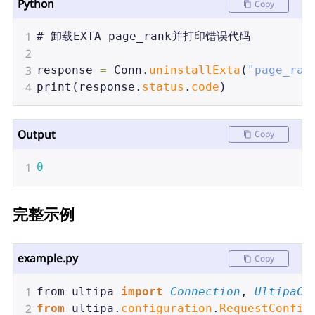
Python
Copy
1
# 
卸载EXTA
page_rank并打印错误代码
2
3
response
=
Conn
.
uninstallExta
(
"page_ran
4
print
(
response
.
status
.
code
)
Output
Copy
1
0
完整示例
example.py
Copy
1
from
ultipa
import
Connection
, 
UltipaCo
2
from
ultipa
.
configuration
.
RequestConfig