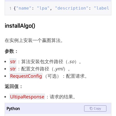
1
{
"name"
: 
"lpa"
, 
"description"
: 
"label p
installAlgo()
在实例上安装一个嬴图算法。
参数：
str
：算法安装包文件路径（
.so
）。
str
：配置文件路径（
.yml
）。
RequestConfig
（可选）：配置请求。
返回值：
UltipaResponse
：请求的结果。
Python
Copy