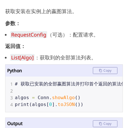
获取安装在实例上的嬴图算法。
参数：
RequestConfig
（可选）：配置请求。
返回值：
List[Algo]
：获取到的全部算法列表。
Python
Copy
1
# 
获取已安装的全部嬴图算法并打印首个返回的算法信
2
3
algos
=
Conn
.
showAlgo
()
4
print
(
algos
[
0
].
toJSON
())
Output
Copy