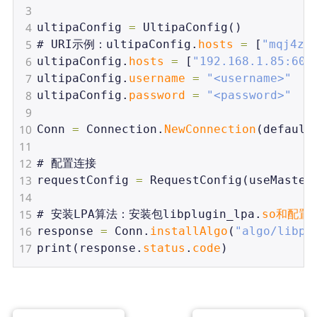
3
4
ultipaConfig
=
UltipaConfig
()
5
# 
URI示例：ultipaConfig
.
hosts
=
 [
"mqj4zo
6
ultipaConfig
.
hosts
=
 [
"192.168.1.85:600
7
ultipaConfig
.
username
=
"<username>"
8
ultipaConfig
.
password
=
"<password>"
9
10
Conn
=
Connection
.
NewConnection
(
default
11
12
# 
配置连接
13
requestConfig
=
RequestConfig
(
useMaster
14
15
# 
安装LPA算法：安装包libplugin_lpa
.
so和配置文
16
response
=
Conn
.
installAlgo
(
"algo/libpl
17
print
(
response
.
status
.
code
)