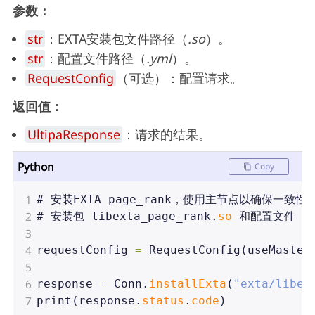
参数：
str
：EXTA安装包文件路径（
.so
）。
str
：配置文件路径（
.yml
）。
RequestConfig
（可选）：配置请求。
返回值：
UltipaResponse
：请求的结果。
Python
Copy
1
# 
安装EXTA
page_rank，使用主节点以确保一致
2
# 
安装包
libexta_page_rank
.
so
和配置文件
p
3
4
requestConfig
=
RequestConfig
(
useMaster
5
6
response
=
Conn
.
installExta
(
"exta/libex
7
print
(
response
.
status
.
code
)