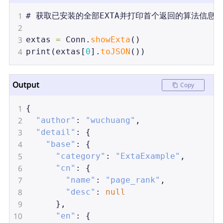
1
# 
获取已安装的全部EXTA并打印首个返回的算法信息
2
3
extas
=
Conn
.
showExta
()
4
print
(
extas
[
0
].
toJSON
())
Output
Copy
1
{
2
"author"
: 
"wuchuang"
,
3
"detail"
: {
4
"base"
: {
5
"category"
: 
"ExtaExample"
,
6
"cn"
: {
7
"name"
: 
"page_rank"
,
8
"desc"
: 
null
9
      },
10
"en"
: {