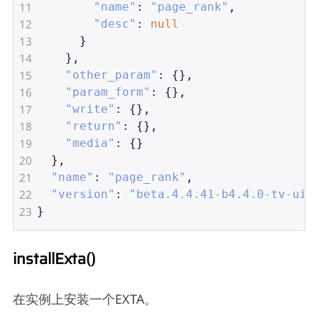
11
"name"
: 
"page_rank"
,
12
"desc"
: 
null
13
      }
14
    },
15
"other_param"
: {},
16
"param_form"
: {},
17
"write"
: {},
18
"return"
: {},
19
"media"
: {}
20
  },
21
"name"
: 
"page_rank"
,
22
"version"
: 
"beta.4.4.41-b4.4.0-tv-ui"
23
}
installExta()
在实例上安装一个EXTA。