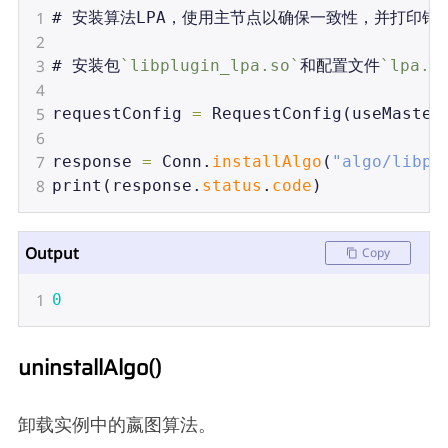
1
# 
安装算法LPA，使用主节点以确保一致性，并打印错
2
3
# 
安装包
`libplugin_lpa.so`
和配置文件
`lpa.y
4
5
requestConfig
=
RequestConfig
(
useMaster
6
7
response
=
Conn
.
installAlgo
(
"algo/libpl
8
print
(
response
.
status
.
code
)
Output
Copy
1
0
uninstallAlgo()
卸载实例中的嬴图算法。