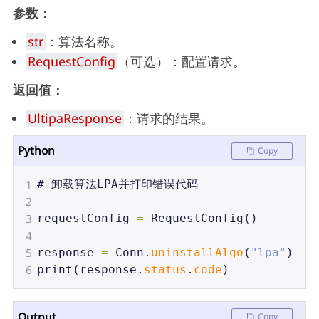
参数：
str
：算法名称。
RequestConfig
（可选）：配置请求。
返回值：
UltipaResponse
：请求的结果。
Python
Copy
1
# 
卸载算法LPA并打印错误代码
2
3
requestConfig
=
RequestConfig
()
4
5
response
=
Conn
.
uninstallAlgo
(
"lpa"
)
6
print
(
response
.
status
.
code
)
Output
Copy