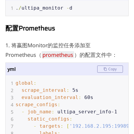
1
.
/
ultipa_monitor
-
d
配置Prometheus
1. 将嬴图Monitor的监控任务添加至
Prometheus（
prometheus
）的配置文件中：
yml
Copy
1
global
:
2
  scrape_interval
: 
5s
3
  evaluation_interval
: 
60s
4
scrape_configs
:
5
  - 
job_name
: 
ultipa_server_info-1
6
    static_configs
:
7
      - 
targets
: [
'192.168.2.195:19989'
8
        labels
: