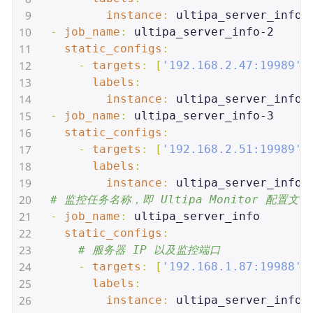
9
          instance
: 
ultipa_server_infor
10
  - 
job_name
: 
ultipa_server_info-2
11
    static_configs
:
12
      - 
targets
: [
'192.168.2.47:19989'
]
13
        labels
:
14
          instance
: 
ultipa_server_infor
15
  - 
job_name
: 
ultipa_server_info-3
16
    static_configs
:
17
      - 
targets
: [
'192.168.2.51:19989'
]
18
        labels
:
19
          instance
: 
ultipa_server_infor
20
# 监控任务名称，即 Ultipa Monitor 配置文件中
21
  - 
job_name
: 
ultipa_server_info
22
    static_configs
:
23
# 服务器 IP 以及监控端口
24
      - 
targets
: [
'192.168.1.87:19988'
]
25
        labels
:
26
          instance
: 
ultipa_server_info