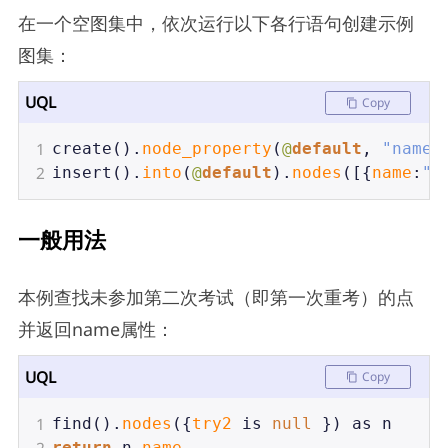
在一个空图集中，依次运行以下各行语句创建示例
图集：
UQL
Copy
1
create
().
node_property
(
@
default
, 
"name"
2
insert
().
into
(
@
default
).
nodes
([{
name
:
"J
一般用法
本例查找未参加第二次考试（即第一次重考）的点
并返回name属性：
UQL
Copy
1
find
().
nodes
({
try2
is
null
 }) 
as
n