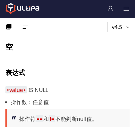
v4.5
空
表达式
<value>
IS NULL
操作数：任意值
操作符
==
和
!=
不能判断null值。