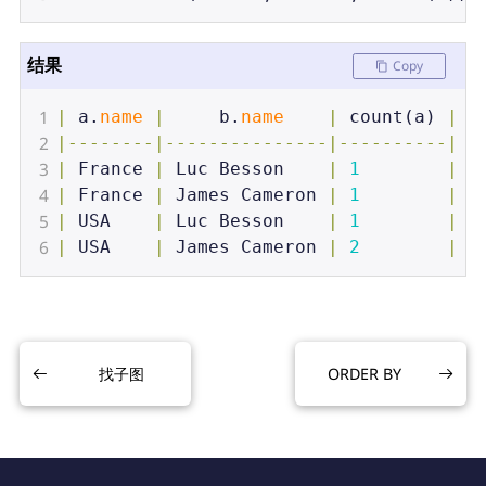
结果
Copy
1
|
a
.
name
|
b
.
name
|
count
(
a
) 
|
2
|--------|---------------|----------|
3
|
France
|
Luc
Besson
|
1
|
4
|
France
|
James
Cameron
|
1
|
5
|
USA
|
Luc
Besson
|
1
|
6
|
USA
|
James
Cameron
|
2
|
找子图
ORDER BY