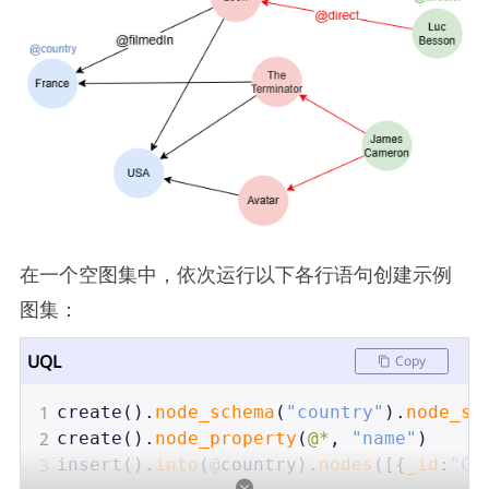
在一个空图集中，依次运行以下各行语句创建示例
图集：
UQL
Copy
1
create
().
node_schema
(
"country"
).
node_sc
2
create
().
node_property
(
@*
, 
"name"
)
3
insert
().
into
(
@
country
).
nodes
([{
_id
:
"C0