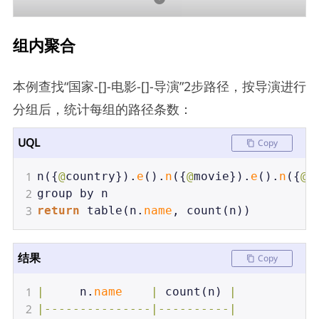
组内聚合
本例查找“国家-[]-电影-[]-导演”2步路径，按导演进行
分组后，统计每组的路径条数：
UQL
Copy
1
n
({
@
country
}).
e
().
n
({
@
movie
}).
e
().
n
({
@
d
2
group
by
n
3
return
table
(
n
.
name
, 
count
(
n
))
结果
Copy
1
|
n
.
name
|
count
(
n
) 
|
2
|---------------|----------|