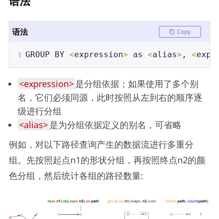
语法
语法
Copy
1
GROUP
BY
<
expression
>
as
<
alias
>
, 
<
expr
<expression>
是分组依据；如果使用了多个别
名，它们必须同源，此时按照从左到右的顺序逐
级进行分组
<alias>
是为分组依据定义的别名，可省略
例如，对以下路径查询产生的数据流进行多重分
组。先按照起点n1的形状分组，再按照终点n2的颜
色分组，然后统计各组的路径数量: