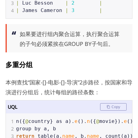
3
|
Luc
Besson
|
2
|
4
|
James
Cameron
|
3
|
如果要进行组内聚合运算，执行聚合运算
的子句必须紧挨在GROUP BY子句后。
多重分组
本例查找“国家-[]-电影-[]-导演”2步路径，按国家和导
演进行分组后，统计每组的路径条数：
UQL
Copy
1
n
({
@
country
} 
as
a
).
e
().
n
({
@
movie
}).
e
().
2
group
by
a
, 
b
3
return
table
(
a
.
name
, 
b
.
name
, 
count
(
a
))