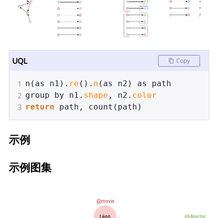
UQL
Copy
1
n
(
as
n1
).
re
().
n
(
as
n2
) 
as
path
2
group
by
n1
.
shape
, 
n2
.
color
3
return
path
, 
count
(
path
)
示例
示例图集