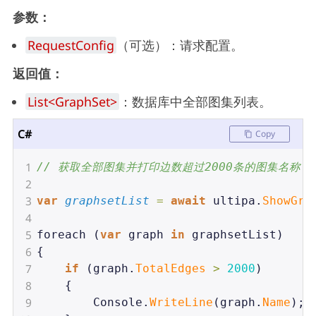
参数：
RequestConfig
（可选）：请求配置。
返回值：
List<GraphSet>
：数据库中全部图集列表。
C#
Copy
1
// 获取全部图集并打印边数超过2000条的图集名称
2
3
var
graphsetList
=
await
ultipa
.
ShowGra
4
5
foreach
 (
var
graph
in
graphsetList
)
6
{
7
if
 (
graph
.
TotalEdges
>
2000
)
8
    {
9
Console
.
WriteLine
(
graph
.
Name
);