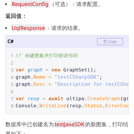
RequestConfig
（可选）：请求配置。
返回值：
UqlResponse
：请求的结果。
C#
Copy
1
// 创建图集并打印错误代码
2
3
var
graph
=
new
GraphSet
();
4
graph
.
Name
=
"testCSharpSDK"
;
5
graph
.
Desc
=
"Description for testCShar
6
7
var
resp
=
await
ultipa
.
CreateGraph
(
gra
8
Console
.
WriteLine
(
resp
.
Status
.
ErrorCode
数据库中已创建名为
testJavaSDK
的新图集，打印结
果如下：