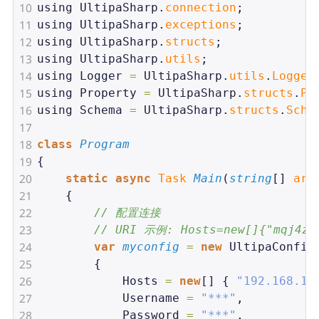
10
using
UltipaSharp
.
connection
;
11
using
UltipaSharp
.
exceptions
;
12
using
UltipaSharp
.
structs
;
13
using
UltipaSharp
.
utils
;
14
using
Logger
=
UltipaSharp
.
utils
.
Logger
15
using
Property
=
UltipaSharp
.
structs
.
Pr
16
using
Schema
=
UltipaSharp
.
structs
.
Sche
17
18
class
Program
19
{
20
static
async
Task
Main
(
string
[] 
arg
21
    {
22
// 配置连接
23
// URI 示例: Hosts=new[]{"mqj4zou
24
var
myconfig
=
new
UltipaConfig
25
        {
26
Hosts
=
new
[] { 
"192.168.1.
27
Username
=
"***"
,
28
Password
=
"***"
,