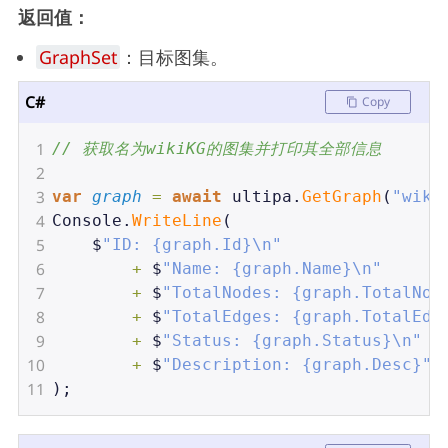
返回值：
GraphSet
：目标图集。
C#
Copy
1
// 获取名为wikiKG的图集并打印其全部信息
2
3
var
graph
=
await
ultipa
.
GetGraph
(
"wiki
4
Console
.
WriteLine
(
5
$
"ID: {graph.Id}\n"
6
+
$
"Name: {graph.Name}\n"
7
+
$
"TotalNodes: {graph.TotalNod
8
+
$
"TotalEdges: {graph.TotalEdg
9
+
$
"Status: {graph.Status}\n"
10
+
$
"Description: {graph.Desc}"
11
);