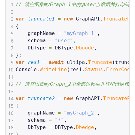
1
// 清空图集myGraph_1中的@user点数据并打印错
2
3
var
truncate1
=
new
GraphAPI
.
TruncatePa
4
{
5
graphName
=
"myGraph_1"
,
6
schema
=
"user"
,
7
DbType
=
DBType
.
Dbnode
,
8
};
9
var
res1
=
await
ultipa
.
Truncate
(
trunca
10
Console
.
WriteLine
(
res1
.
Status
.
ErrorCode
11
12
// 清空图集myGraph_2中全部边数据并打印错误代码
13
14
var
truncate2
=
new
GraphAPI
.
TruncatePa
15
{
16
graphName
=
"myGraph_2"
,
17
schema
=
"*"
,
18
DbType
=
DBType
.
Dbedge
,
19
};