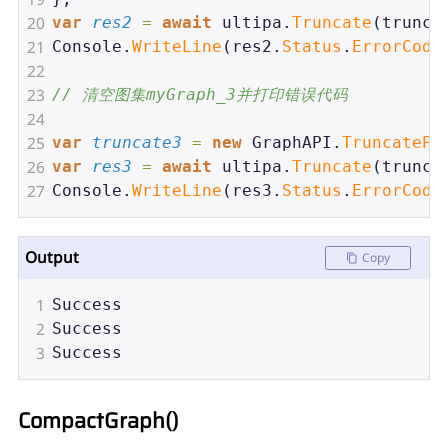
20
var
res2
=
await
ultipa
.
Truncate
(
trunca
21
Console
.
WriteLine
(
res2
.
Status
.
ErrorCode
22
23
// 清空图集myGraph_3并打印错误代码
24
25
var
truncate3
=
new
GraphAPI
.
TruncatePa
26
var
res3
=
await
ultipa
.
Truncate
(
trunca
27
Console
.
WriteLine
(
res3
.
Status
.
ErrorCode
Output
Copy
1
Success
2
Success
3
Success
CompactGraph()