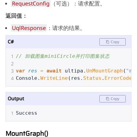
RequestConfig
（可选）：请求配置。
返回值：
UqlResponse
：请求的结果。
C#
Copy
1
// 卸载图集miniCircle并打印图集状态
2
3
var
res
=
await
ultipa
.
UnMountGraph
(
"mi
4
Console
.
WriteLine
(
res
.
Status
.
ErrorCode
)
Output
Copy
1
Success
MountGraph()