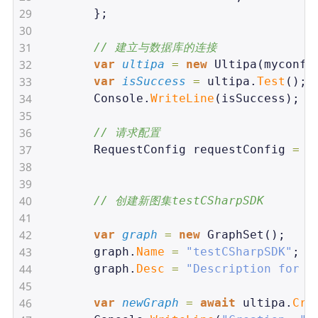
29
        };
30
31
// 建立与数据库的连接
32
var
ultipa
=
new
Ultipa
(
myconfi
33
var
isSuccess
=
ultipa
.
Test
();
34
Console
.
WriteLine
(
isSuccess
);
35
36
// 请求配置
37
RequestConfig
requestConfig
=
n
38
39
40
// 创建新图集testCSharpSDK
41
42
var
graph
=
new
GraphSet
();
43
graph
.
Name
=
"testCSharpSDK"
;
44
graph
.
Desc
=
"Description for t
45
46
var
newGraph
=
await
ultipa
.
Cre