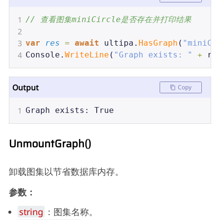
1
// 查看图集miniCircle是否存在并打印结果
2
3
var
res
=
await
ultipa
.
HasGraph
(
"miniCi
4
Console
.
WriteLine
(
"Graph exists: "
+
re
Output
Copy
1
Graph
exists
: 
True
UnmountGraph()
卸载图集以节省数据库内存。
参数：
string
：图集名称。