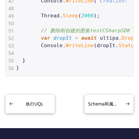
47
Console
.
WriteLine
(
"Creation: "
48
49
Thread
.
Sleep
(
2000
);
50
51
// 删除刚创建的图集testCSharpSDK
52
var
dropIt
=
await
ultipa
.
DropG
53
Console
.
WriteLine
(
dropIt
.
Status
54
55
  }
56
}
执行UQL
Schema和属性管理