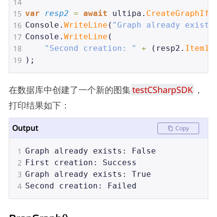
14
15
var
resp2
=
await
ultipa
.
CreateGraphIfN
16
Console
.
WriteLine
(
"Graph already exists
17
Console
.
WriteLine
(
18
"Second creation: "
+
 (
resp2
.
Item1
19
);
在数据库中创建了一个新的图集
testCSharpSDK
，
打印结果如下：
Output
Copy
1
Graph
already
exists
: 
False
2
First
creation
: 
Success
3
Graph
already
exists
: 
True
4
Second
creation
: 
Failed