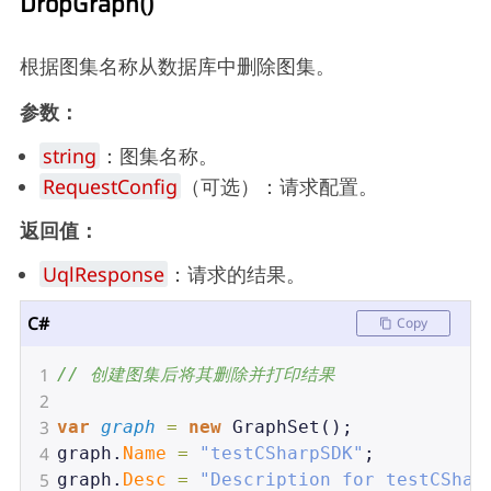
DropGraph()
根据图集名称从数据库中删除图集。
参数：
string
：图集名称。
RequestConfig
（可选）：请求配置。
返回值：
UqlResponse
：请求的结果。
C#
Copy
1
// 创建图集后将其删除并打印结果
2
3
var
graph
=
new
GraphSet
();
4
graph
.
Name
=
"testCSharpSDK"
;
5
graph
.
Desc
=
"Description for testCShar