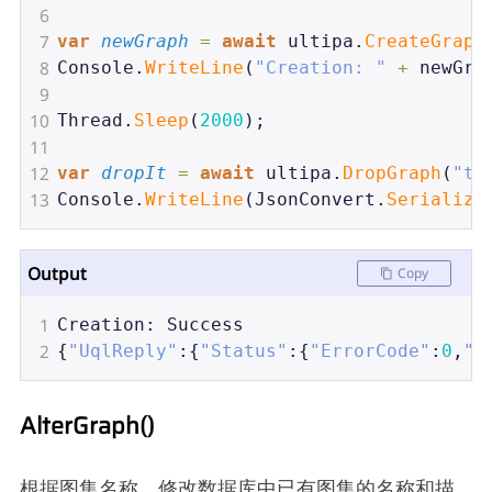
6
7
var
newGraph
=
await
ultipa
.
CreateGraph
8
Console
.
WriteLine
(
"Creation: "
+
newGra
9
10
Thread
.
Sleep
(
2000
);
11
12
var
dropIt
=
await
ultipa
.
DropGraph
(
"te
13
Console
.
WriteLine
(
JsonConvert
.
Serialize
Output
Copy
1
Creation
: 
Success
2
{
"UqlReply"
:{
"Status"
:{
"ErrorCode"
:
0
,
"M
AlterGraph()
根据图集名称，修改数据库中已有图集的名称和描