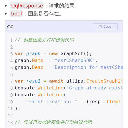
UqlResponse
：请求的结果。
bool
：图集是否存在。
C#
Copy
1
// 创建图集并打印错误代码
2
3
var
graph
=
new
GraphSet
();
4
graph
.
Name
=
"testCSharpSDK"
;
5
graph
.
Desc
=
"Description for testCShar
6
7
var
resp1
=
await
ultipa
.
CreateGraphIfN
8
Console
.
WriteLine
(
"Graph already exists
9
Console
.
WriteLine
(
10
"First creation: "
+
 (
resp1
.
Item1
!
11
);
12
13
// 尝试再次创建图集并打印错误代码