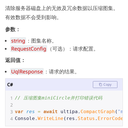
清除服务器磁盘上的无效及冗余数据以压缩图集。
有效数据不会受到影响。
参数：
string
：图集名称。
RequestConfig
（可选）：请求配置。
返回值：
UqlResponse
：请求的结果。
C#
Copy
1
// 压缩图集miniCircle并打印错误代码
2
3
var
res
=
await
ultipa
.
CompactGraph
(
"mi
4
Console
.
WriteLine
(
res
.
Status
.
ErrorCode
)