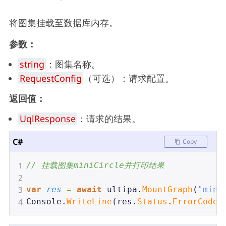
将图集挂载至数据库内存。
参数：
string
：图集名称。
RequestConfig
（可选）：请求配置。
返回值：
UqlResponse
：请求的结果。
C#
Copy
1
// 挂载图集miniCircle并打印结果
2
3
var
res
=
await
ultipa
.
MountGraph
(
"mini
4
Console
.
WriteLine
(
res
.
Status
.
ErrorCode
)