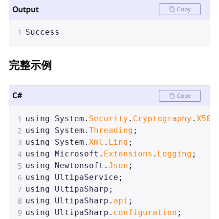
Output
Copy
1
Success
完整示例
C#
Copy
1
using
System
.
Security
.
Cryptography
.
X509
2
using
System
.
Threading
;
3
using
System
.
Xml
.
Linq
;
4
using
Microsoft
.
Extensions
.
Logging
;
5
using
Newtonsoft
.
Json
;
6
using
UltipaService
;
7
using
UltipaSharp
;
8
using
UltipaSharp
.
api
;
9
using
UltipaSharp
.
configuration
;