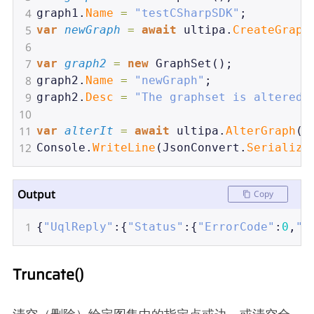
4
graph1
.
Name
=
"testCSharpSDK"
;
5
var
newGraph
=
await
ultipa
.
CreateGraph
6
7
var
graph2
=
new
GraphSet
();
8
graph2
.
Name
=
"newGraph"
;
9
graph2
.
Desc
=
"The graphset is altered"
10
11
var
alterIt
=
await
ultipa
.
AlterGraph
(
g
12
Console
.
WriteLine
(
JsonConvert
.
Serialize
Output
Copy
1
{
"UqlReply"
:{
"Status"
:{
"ErrorCode"
:
0
,
"M
Truncate()