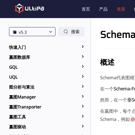
首页
产品
资源
Schem
搜索
v5.3
快速入门
嬴图数据库
概述
GQL
UQL
Schema代表
图分析与算法
在一个
Schema-F
嬴图Manager
然而，在一个
非S
嬴图Transporter
在嬴图中，每个点
嬴图工具
Schema，例如
@
嬴图驱动