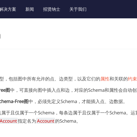
解决方案
新闻
招贤纳士
关于我们
a
图模型，包括图中所有允许的点、边类型，以及它们的
属性
和关联的
约束
ree图
中，可直接向图中插入点和边，对应的Schema和属性会自动
chema-Free图
中，必须先定义Schema，才能插入点、边数据。
属于且仅属于一个Schema，每条边属于且仅属于一个Schema。运
Account
指定名为
Account
的Schema。