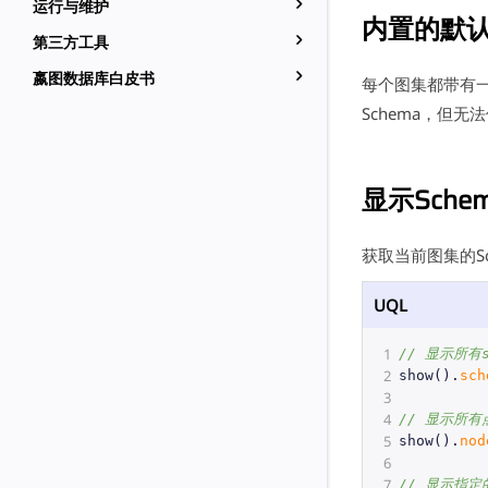
运行与维护
内置的默认S
第三方工具
嬴图数据库白皮书
每个图集都带有一
Schema，但无
显示Sche
获取当前图集的Sc
UQL
1
// 显示所有s
2
show
().
sch
3
4
// 显示所有点
5
show
().
nod
6
7
// 显示指定的