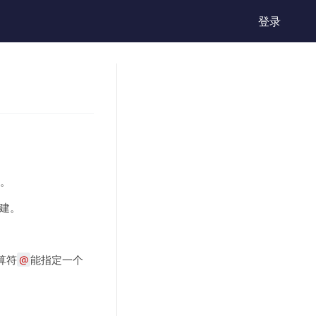
登录
。
创建。
算符
@
能指定一个