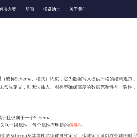
解决方案
新闻
招贤纳士
关于我们
型
（或称Schema、模式）约束，它为数据写入提供严格的结构规范
性若未预先定义，则无法插入。图类型确保高度的数据完整性与一致性
于且仅属于一个Schema。
ma关联一组属性，每个属性有明确的
值类型
。
边的Schema及其属性必须被显式定义。这些定义可以在创建图时