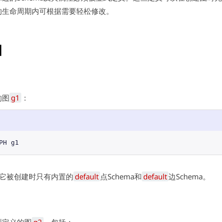
的生命周期内可根据需要轻松修改。
图
的图
g1
：
PH
g1
它被创建时只有内置的
default
点Schema和
default
边Schema。