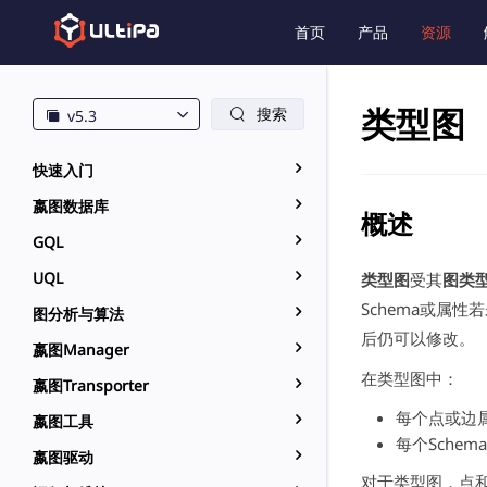
首页
产品
资源
类型图
搜索
v5.3
快速入门
嬴图数据库
概述
GQL
UQL
类型图
受其
图类
Schema或属
图分析与算法
后仍可以修改。
嬴图Manager
在类型图中：
嬴图Transporter
每个点或边属
嬴图工具
每个Sche
嬴图驱动
对于类型图，点和