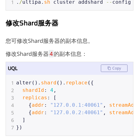
1
.
/
ultipa
.
sh
cluster
addshard
--
config
e
修改Shard服务器
您可修改Shard服务器的副本信息。
修改Shard服务器
4
的副本信息：
UQL
Copy
1
alter
().
shard
().
replace
({
2
shardId
: 
4
,
3
replicas
: [
4
    {
addr
: 
"127.0.0.1:40061"
, 
streamAdd
5
    {
addr
: 
"127.0.0.2:40061"
, 
streamAdd
6
  ]
7
})