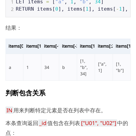
1
LET
items
=
 [
"a"
, 
1
, 
"b"
, 
34
]
2
RETURN
items
[
0
], 
items
[
1
], 
items
[
-
1
], 
i
结果：
items[0]
items[1]
items[-1]
items[-2]
items[1:]
items[:2]
items[1:3]
[1,
["a",
[1,
a
1
34
b
"b",
1]
"b"]
34]
判断包含关系
IN
用来判断特定元素是否在列表中存在。
本条查询返回
_id
值包含在列表
["U01", "U02"]
中的
点：