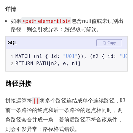
详情
如果
<path element list>
包含null值或未识别出
路径，则会引发异常：
路径格式错误
。
GQL
Copy
1
MATCH
 (
n1
 {
_id
: 
"U01"
}), (
n2
 {
_id
: 
"U02
2
RETURN
PATH
[
n2
, 
e
, 
n1
]
路径拼接
拼接运算符
||
将多个路径连结成单个连续路径，即
前一条路径的终点和后一条路径的起点相同时，两
条路径会合并成一条。若前后路径不符合该条件，
则会引发异常：路径格式错误。