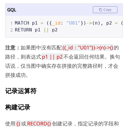
GQL
Copy
1
MATCH
p1
=
 ({
_id
: 
"U01"
})
->
(
n
), 
p2
=
 (
n
2
RETURN
p1
||
p2
注意：
如果图中没有匹配
({_id："U01"})->(n)->()
的
路径，则表达式
p1 || p2
不会返回任何结果。换句
话说，仅当图中确实存在拼接的完整路径时，才会
拼接成功。
记录运算符
构建记录
使用
{}
或
RECORD{}
创建记录，指定记录的字段和