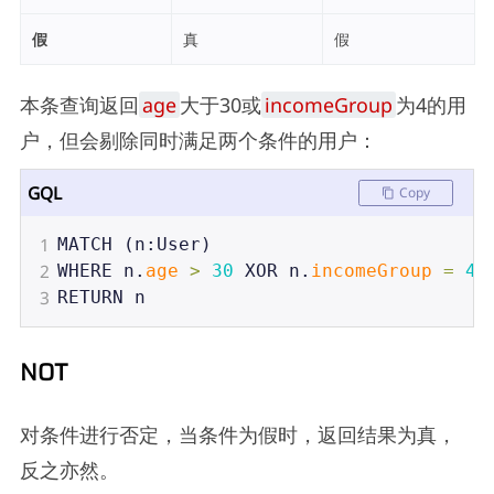
假
真
假
本条查询返回
age
大于30或
incomeGroup
为4的用
户，但会剔除同时满足两个条件的用户：
GQL
Copy
1
MATCH
 (
n
:
User
)
2
WHERE
n
.
age
>
30
XOR
n
.
incomeGroup
=
4
3
RETURN
n
NOT
对条件进行否定，当条件为假时，返回结果为真，
反之亦然。