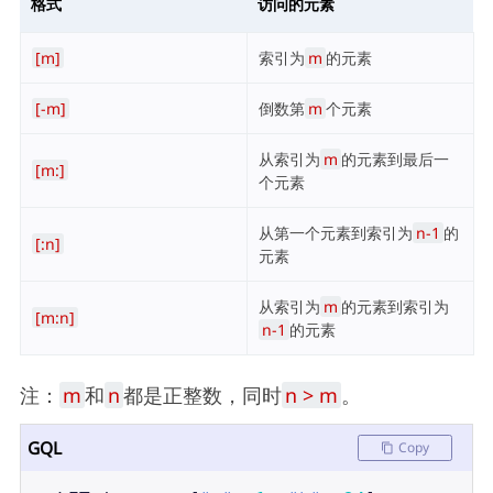
格式
访问的元素
[m]
索引为
m
的元素
[-m]
倒数第
m
个元素
从索引为
m
的元素到最后一
[m:]
个元素
从第一个元素到索引为
n-1
的
[:n]
元素
从索引为
m
的元素到索引为
[m:n]
n-1
的元素
注：
m
和
n
都是正整数，同时
n > m
。
GQL
Copy