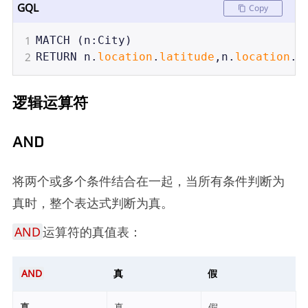
GQL
Copy
1
MATCH
 (
n
:
City
)
2
RETURN
n
.
location
.
latitude
,
n
.
location
.
l
逻辑运算符
AND
将两个或多个条件结合在一起，当所有条件判断为
真时，整个表达式判断为真。
AND
运算符的真值表：
AND
真
假
真
真
假