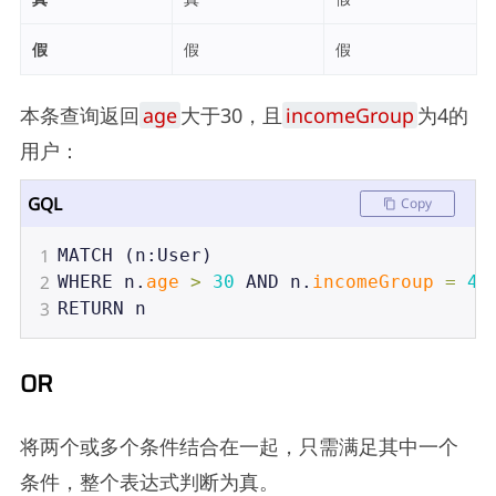
假
假
假
本条查询返回
age
大于30，且
incomeGroup
为4的
用户：
GQL
Copy
1
MATCH
 (
n
:
User
)
2
WHERE
n
.
age
>
30
AND
n
.
incomeGroup
=
4
3
RETURN
n
OR
将两个或多个条件结合在一起，只需满足其中一个
条件，整个表达式判断为真。