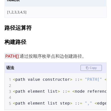
[1,2,3,3,4,5]
路径运算符
构建路径
PATH[]
通过按顺序枚举点和边创建路径。
语法
Copy
1
<
path
value
constructor
>
 ::
=
"PATH["
<
p
2
3
<
path
element
list
>
 ::
=
<
node
reference
4
5
<
path
element
list
step
>
 ::
=
","
<
edge