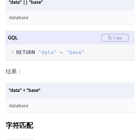
"data" || "base"
database
GQL
Copy
1
RETURN
"data"
+
"base"
结果：
"data" + "base"
database
字符匹配