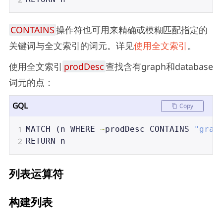
CONTAINS
操作符也可用来精确或模糊匹配指定的
关键词与全文索引的词元。详见
使用全文索引
。
使用全文索引
prodDesc
查找含有graph和database
词元的点：
GQL
Copy
1
MATCH
 (
n
WHERE
~
prodDesc
CONTAINS
"grap
2
RETURN
n
列表运算符
构建列表