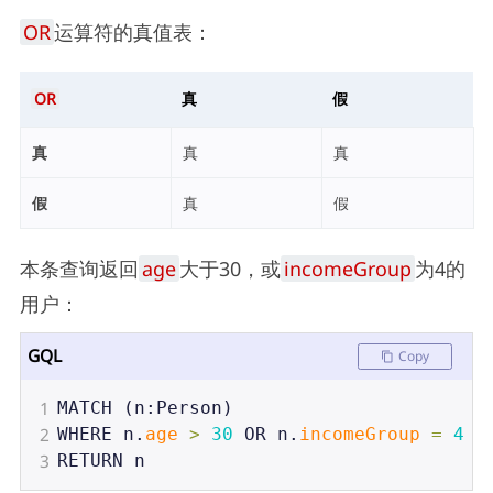
OR
运算符的真值表：
OR
真
假
真
真
真
假
真
假
本条查询返回
age
大于30，或
incomeGroup
为4的
用户：
GQL
Copy
1
MATCH
 (
n
:
Person
)
2
WHERE
n
.
age
>
30
OR
n
.
incomeGroup
=
4
3
RETURN
n