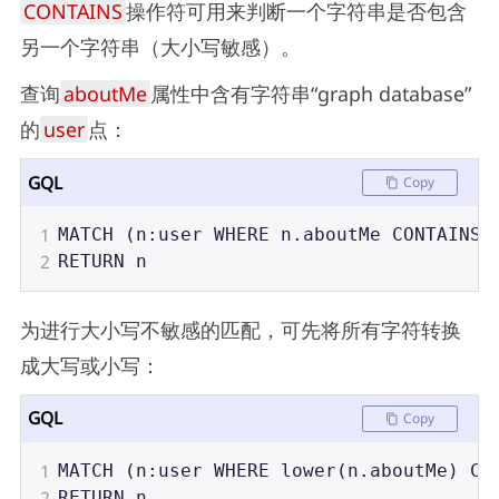
CONTAINS
操作符可用来判断一个字符串是否包含
另一个字符串（大小写敏感）。
查询
aboutMe
属性中含有字符串“graph database”
的
user
点：
GQL
Copy
1
MATCH
 (
n
:
user
WHERE
n
.
aboutMe
CONTAINS
2
RETURN
n
为进行大小写不敏感的匹配，可先将所有字符转换
成大写或小写：
GQL
Copy
1
MATCH
 (
n
:
user
WHERE
lower
(
n
.
aboutMe
) 
CO
2
RETURN
n