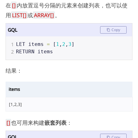
在
[]
内放置逗号分隔的元素来创建列表，也可以使
用
LIST[]
或
ARRAY[]
。
GQL
Copy
1
LET
items
=
 [
1
,
2
,
3
]
2
RETURN
items
结果：
items
[1,2,3]
[]
也可用来构建
嵌套列表
：
GQL
Copy