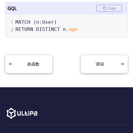
GQL
Copy
1
MATCH
 (
n
:
User
)
2
RETURN
DISTINCT
n
.
age
表函数
谓词