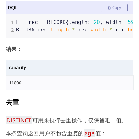
GQL
Copy
1
LET
rec
=
RECORD
{
length
: 
20
, 
width
: 
59
,
2
RETURN
rec
.
length
*
rec
.
width
*
rec
.
hei
结果：
capacity
11800
去重
DISTINCT
可用来执行去重操作，仅保留唯一值。
本条查询返回用户不包含重复的
age
值：