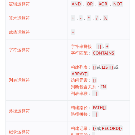
逻辑运算符
AND
，
OR
，
XOR
，
NOT
算术运算符
+
，
-
，
*
，
/
，
%
赋值运算符
=
字符串拼接
：
||
,
+
字符运算符
字符匹配
：
CONTAINS
构建列表
：
[]
或
LIST[]
或
ARRAY[]
列表运算符
访问元素
：
[]
判断包含关系
：
IN
列表串联
：
||
构建路径
：
PATH[]
路径运算符
路径拼接
：
||
构建记录
：
{}
或
RECORD{}
记录运算符
引用字段
：
.