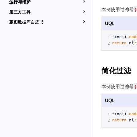
运行与维护
本例使用过滤器
{
第三方工具
嬴图数据库白皮书
UQL
1
find
().
nod
2
return
n
{
*
简化过滤
本例使用过滤器
{
UQL
1
find
().
nod
2
return
n
{
*