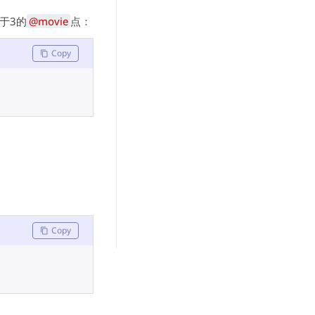
于3的
@movie
点：
Copy
Copy