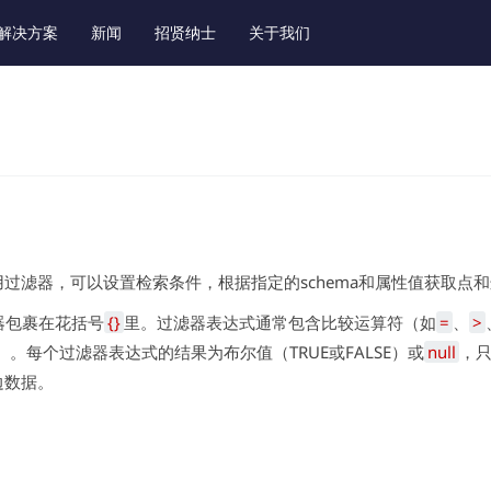
解决方案
新闻
招贤纳士
关于我们
过滤器，可以设置检索条件，根据指定的schema和属性值获取点
器包裹在花括号
{}
里。过滤器表达式通常包含比较运算符（如
=
、
>
）。每个过滤器表达式的结果为布尔值（TRUE或FALSE）或
null
，只
边数据。