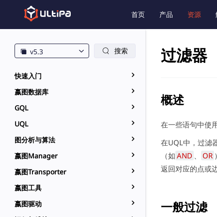
首页
产品
资源
过滤器
搜索
v5.3
快速入门
嬴图数据库
概述
GQL
UQL
在一些语句中使用
图分析与算法
在UQL中，过滤
（如
AND
、
OR
嬴图Manager
返回对应的点或
嬴图Transporter
嬴图工具
一般过滤
嬴图驱动