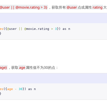
@user || @movie.rating > 3}
，获取所有
@user
点或属性
rating
大
es
({
@
user
||
@
movie
.
rating
>
3
}) 
as
n
}
age}
，获取
age
属性值不为30的点：
es
({
age
-
30
}) 
as
n
}