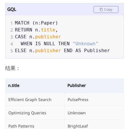
GQL
Copy
1
MATCH
 (
n
:
Paper
)
2
RETURN
n
.
title
,
3
CASE
n
.
publisher
4
WHEN
IS
NULL
THEN
"Unknown"
5
ELSE
n
.
publisher
END
AS
Publisher
结果：
n.title
Publisher
Efficient Graph Search
PulsePress
Optimizing Queries
Unknown
Path Patterns
BrightLeaf