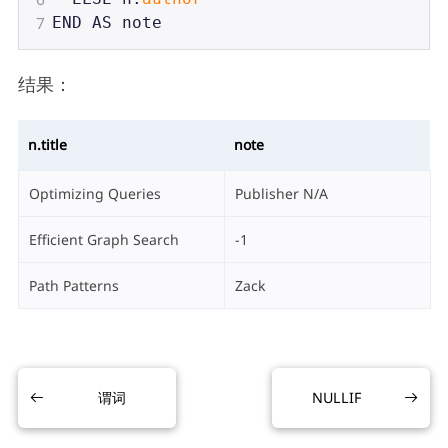
7
END
AS
note
结果：
n.title
note
Optimizing Queries
Publisher N/A
Efficient Graph Search
-1
Path Patterns
Zack
谓词
NULLIF