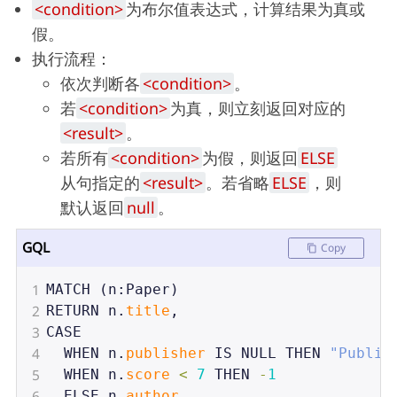
<condition>
为布尔值表达式，计算结果为真或
假。
执行流程：
依次判断各
<condition>
。
若
<condition>
为真，则立刻返回对应的
<result>
。
若所有
<condition>
为假，则返回
ELSE
从句指定的
<result>
。若省略
ELSE
，则
默认返回
null
。
GQL
Copy
1
MATCH
 (
n
:
Paper
)
2
RETURN
n
.
title
,
3
CASE
4
WHEN
n
.
publisher
IS
NULL
THEN
"Publis
5
WHEN
n
.
score
<
7
THEN
-
1
6
ELSE
n
.
author