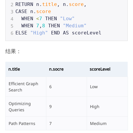
2
RETURN
n
.
title
, 
n
.
score
,
3
CASE
n
.
score
4
WHEN
<
7
THEN
"Low"
5
WHEN
7
,
8
THEN
"Medium"
6
ELSE
"High"
END
AS
scoreLevel
结果：
n.title
n.socre
scoreLevel
Efficient Graph
6
Low
Search
Optimizing
9
High
Queries
Path Patterns
7
Medium