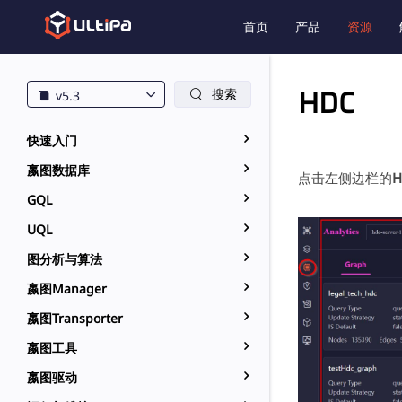
首页
产品
资源
HDC
搜索
v5.3
快速入门
嬴图数据库
点击左侧边栏的
H
GQL
UQL
图分析与算法
嬴图Manager
嬴图Transporter
嬴图工具
嬴图驱动